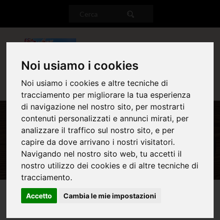
T
Noi usiamo i cookies
o
g
g
Noi usiamo i cookies e altre tecniche di
l
tracciamento per migliorare la tua esperienza
e
di navigazione nel nostro sito, per mostrarti
n
a
contenuti personalizzati e annunci mirati, per
v
analizzare il traffico sul nostro sito, e per
i
Menu del giorno
capire da dove arrivano i nostri visitatori.
g
a
Navigando nel nostro sito web, tu accetti il
t
nostro utilizzo dei cookies e di altre tecniche di
i
tracciamento.
o
n
Accetto
Cambia le mie impostazioni
Pranzo